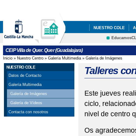
Pa
co
pri
NUESTRO COLE
A
EducamosC
CRFP
CEIP Villa de Quer. Quer (Guadalajara)
Inicio
»
Nuestro Centro
»
Galería Multimedia
»
Galería de Imágenes
Se encuentra usted aquí
NUESTRO COLE
Talleres con 
Datos de Contacto
Galería Multimedia
Este jueves real
Galería de Imágenes
ciclo, relaciona
Galería de Vídeos
Contacta con nosotros
nivel de centro 
Os agradecemos l