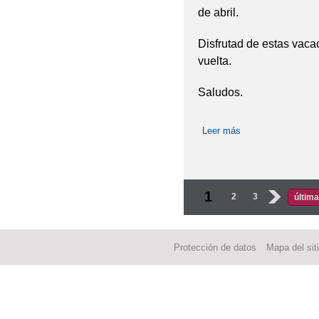
de abril.
Disfrutad de estas vaca
vuelta.
Saludos.
Leer más
sobre Vacaciones d
Páginas
1
2
3
›
última
Protección de datos
Mapa del sit