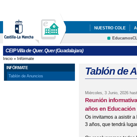
Pa
co
pri
NUESTRO COLE
A
EducamosC
CRFP
CEIP Villa de Quer. Quer (Guadalajara)
Inicio
»
Infórmate
Se encuentra usted aquí
INFÓRMATE
Tablón de 
Tablón de Anuncios
Miércoles, 3 Junio, 2026
hast
Reunión informativa
años en Educación I
Os invitamos a asistir 
3 años, que tendrá luga