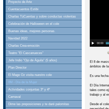
Proyecto de Arte
Cuentacuentos Estibi
Charlas TúCuentas y sobre conductas violentas
Celebración de Halloween en el cole
Buenas ideas, mejores personas.
Navidad 2022
00:00
Charlas Crea-emoción
Teatro "El Cascanueces"
Jefe Indio "Ojo de Águila" (5 años)
El 8 de marzo
ámbitos de l
Plan Director
El Mago Oz visita nuestro cole
Es una fecha 
8M - Día de la Mujer
El Día Intern
Actividades conjuntas 3º y 4º
tales como ej
trabajo y al 
Carnaval
Desde el cole
Dime las preposiciones y te daré palomitas
necesidad de 