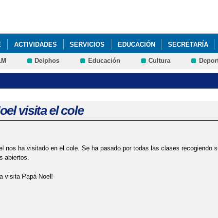
Pasar al
contenido
principal
E
ACTIVIDADES
SERVICIOS
EDUCACIÓN
SECRETARÍA
LM
Delphos
Educación
Cultura
Depor
el visita el cole
 nos ha visitado en el cole. Se ha pasado por todas las clases recogiendo su
s abiertos.
la visita Papá Noel!