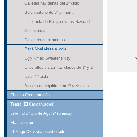
Galletas navideñas del 1º ciclo
Belén patuno de 3º primaria
En el aula de Religión ya es Navidad.
Chocolatada
Donación de alimentos
Papá Noel visita el cole
Ugly Xmas Sweater´s day
Unos elfos visitan las clases de 1º y 2º
Uvas 1º ciclo
Árboles de hojaldre con 2º y 3º ciclo
Charlas Crea-emoción
Teatro "El Cascanueces"
Jefe Indio "Ojo de Águila" (5 años)
Plan Director
El Mago Oz visita nuestro cole