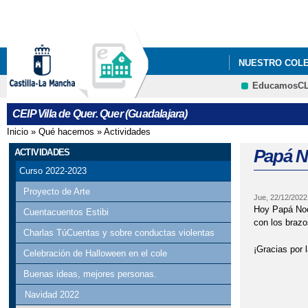
NUESTRO COL
EducamosC
CEIP Villa de Quer. Quer (Guadalajara)
Inicio
»
Qué hacemos
»
Actividades
Se encuentra usted aquí
Papá No
ACTIVIDADES
Curso 2022-2023
Proyecto de Arte
Jue, 22/12/2022
Hoy Papá Noel
Cuentacuentos Estibi
con los brazo
Charlas TúCuentas y sobre conductas violentas
¡Gracias por 
Celebración de Halloween en el cole
Buenas ideas, mejores personas.
Navidad 2022