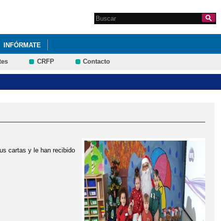
Search this site
Formulario de
búsqueda
INFÓRMATE
tes
CRFP
Contacto
s cartas y le han recibido