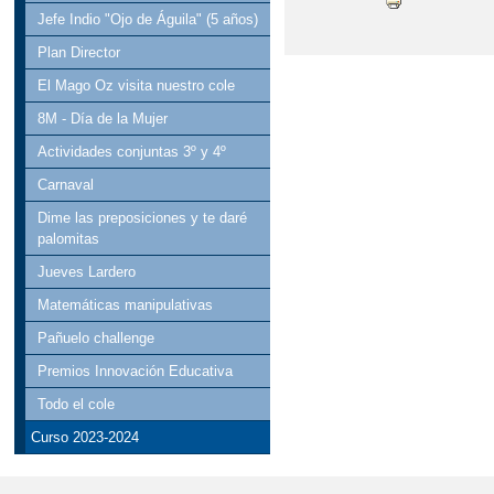
Jefe Indio "Ojo de Águila" (5 años)
Plan Director
El Mago Oz visita nuestro cole
8M - Día de la Mujer
Actividades conjuntas 3º y 4º
Carnaval
Dime las preposiciones y te daré
palomitas
Jueves Lardero
Matemáticas manipulativas
Pañuelo challenge
Premios Innovación Educativa
Todo el cole
Curso 2023-2024