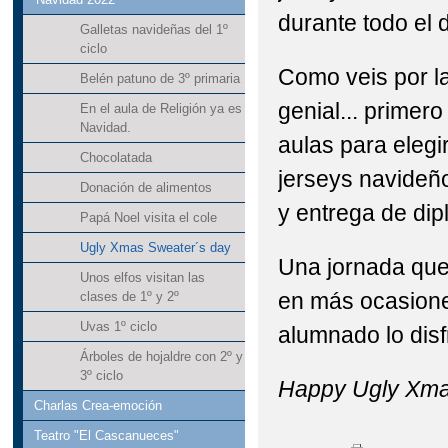
durante todo el 
Galletas navideñas del 1º
ciclo
Como veis por l
Belén patuno de 3º primaria
genial... primero
En el aula de Religión ya es
Navidad.
aulas para elegir
Chocolatada
jerseys navideño
Donación de alimentos
y entrega de di
Papá Noel visita el cole
Ugly Xmas Sweater´s day
Una jornada que
Unos elfos visitan las
en más ocasione
clases de 1º y 2º
Uvas 1º ciclo
alumnado lo dis
Árboles de hojaldre con 2º y
3º ciclo
Happy Ugly Xma
Charlas Crea-emoción
Teatro "El Cascanueces"