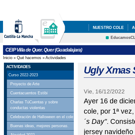
Pa
co
pri
NUESTRO COLE
A
EducamosC
CRFP
CEIP Villa de Quer. Quer (Guadalajara)
Inicio
»
Qué hacemos
»
Actividades
Se encuentra usted aquí
ACTIVIDADES
Ugly Xmas 
Curso 2022-2023
Proyecto de Arte
Vie, 16/12/2022
Cuentacuentos Estibi
Ayer 16 de dici
Charlas TúCuentas y sobre
conductas violentas
cole, por 1ª vez,
Celebración de Halloween en el cole
´s Day"
. Consist
Buenas ideas, mejores personas.
jersey navideño 
Navidad 2022